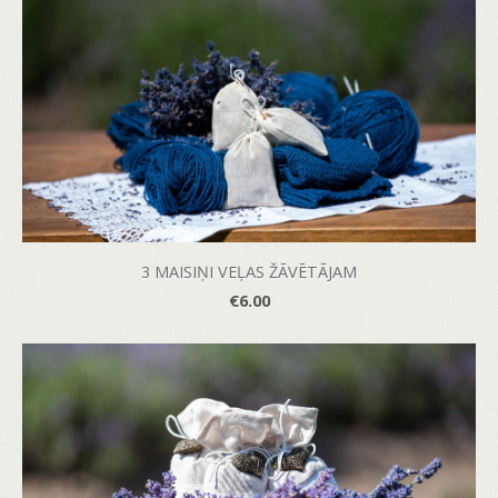
3 MAISIŅI VEĻAS ŽĀVĒTĀJAM
€6.00