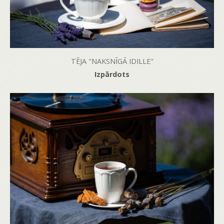
TĒJA "NAKSNĪGĀ IDILLE"
Izpārdots