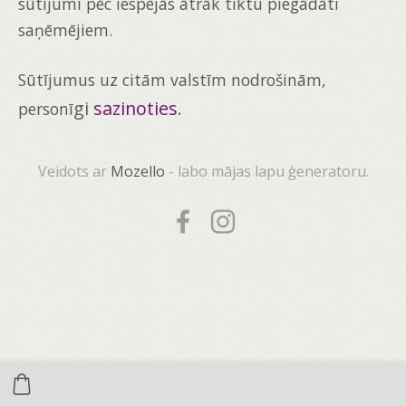
sūtījumi pēc iespējās ātrāk tiktu piegādāti
saņēmējiem.
Sūtījumus uz citām valstīm nodrošinām,
gi
sazinoties
.
personī
Veidots ar
Mozello
- labo mājas lapu ģeneratoru.